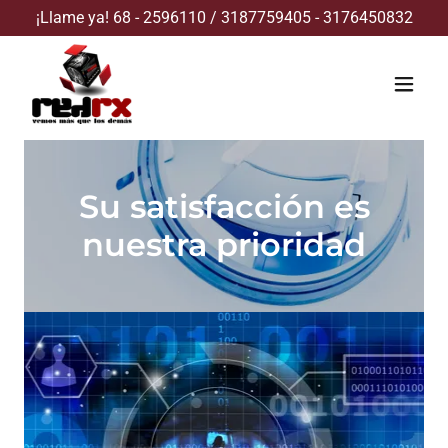
¡Llame ya!
68 - 2596110
/
3187759405 - 3176450832
Su satisfacción es
nuestra prioridad