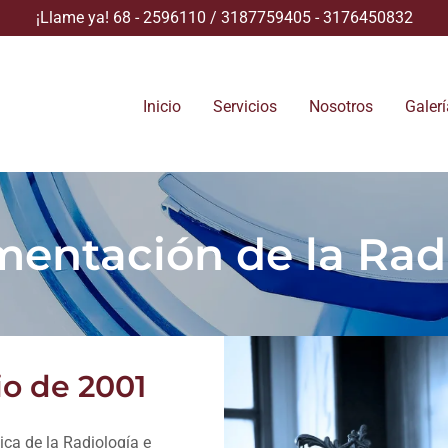
¡Llame ya!
68 - 2596110
/
3187759405 - 3176450832
Inicio
Servicios
Nosotros
Galerí
entación de la Rad
io de 2001
ica de la Radiología e