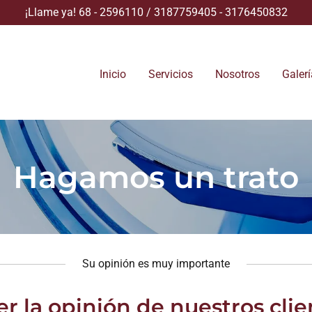
¡Llame ya!
68 - 2596110
/
3187759405 - 3176450832
Inicio
Servicios
Nosotros
Galerí
Hagamos un trato
Su opinión es muy importante
r la opinión de nuestros clie