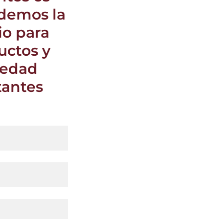
ndemos la
io para
uctos y
vedad
tantes