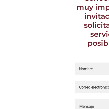
muy impo
invita
solici
serv
posib
Nombre
Correo electrónic